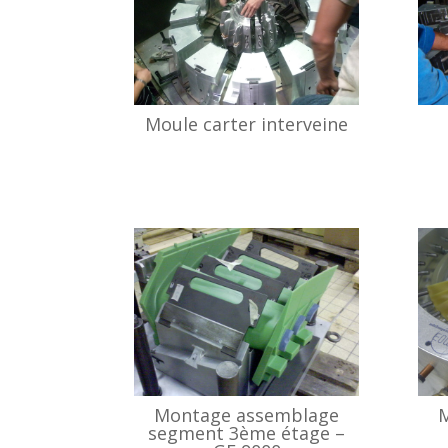
Moule carter interveine
Montage assemblage
M
segment 3ème étage –