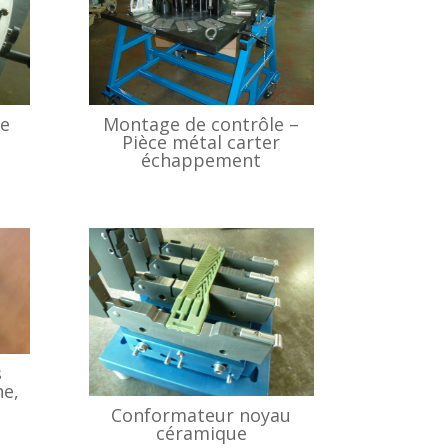
e
Montage de contrôle –
Pièce métal carter
échappement
s
he,
Conformateur noyau
céramique