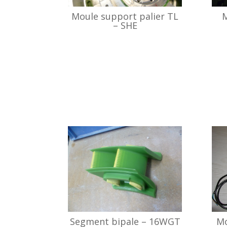
Moule support palier TL
M
– SHE
Segment bipale – 16WGT
Mo