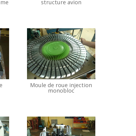
ème
structure avion
e
Moule de roue injection
monobloc