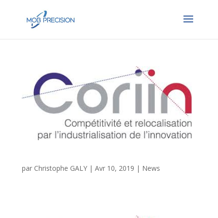
3D printing : a well-crafted investment
par
Christophe GALY
|
Avr 10, 2019
|
News
Télécharger (PDF,...