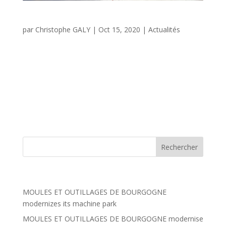
Injection de moules imprimés
par
Christophe GALY
|
Oct 15, 2020
|
Actualités
Après un premier développement qui nous a permis de
proposer à nos clients l’impression 3D de moules de
coulée par gravité afin de réaliser des pièces
prototypes (voir notre article précédent https://moules-
outillages-bourgogne.com/moules-prototypes/), la
société...
Articles récents
MOULES ET OUTILLAGES DE BOURGOGNE
modernizes its machine park
MOULES ET OUTILLAGES DE BOURGOGNE modernise