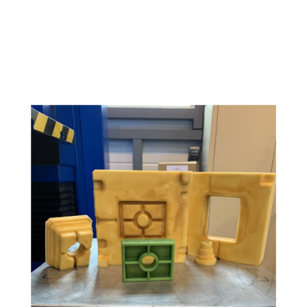
[cs_content][cs_element_section _id=”1″ ]
[cs_element_layout_row _id=”2″ ]
[cs_element_layout_column _id=”3″ ][cs_element_text
_id=”4″ ][cs_element_gap _id=”5″ ][cs_element_video
_id=”6″...