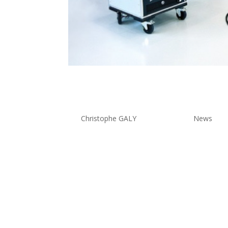
Moules et Outillages de B
printer
par
Christophe GALY
|
Jan 11, 2020
|
News
In order to complete its offer, “Moules et Outil
casting, invested at the same time as 3D printing
is a high...