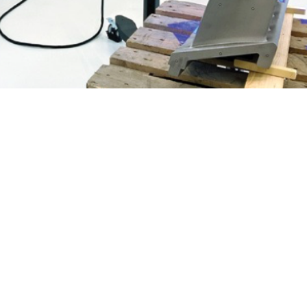
ourgogne gets a 3D scanner with it’s 
lages de Bourgogne”, specialist in the design of molds for the investm
 in a 3D scanner. The ATOS Triple Scan currently in service in our soc