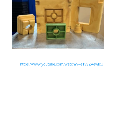
Vous pouvez retrouver la vidéo de démonstration de
l’injection sur notre chaine Youtube en cliquant sur ce
lien :
https://www.youtube.com/watch?v=e1VSZAewlcU
.
Toujours dans le but de se rapprocher au plus près des
attentes de nos clients, nous poursuivons ce
développement avec des pièces au design plus réaliste
et pouvant correspondre à un réel marché.
Si vous avez des besoins, n’hésitez pas à nous
contacter, nous étudierons ensemble la faisabilité de
votre projet !