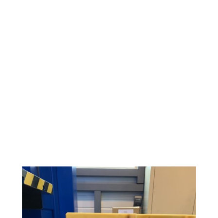
pièces par
injection
à partir de moules imprimés en
PMMA.
Pour ce premier essai, nous avons imaginé une pièce
regroupant les différents cas de figure que l’on peut
rencontrer sur des pièces réalisées en cire perdue, à
savoir : des toiles, des poches, des nervures, des
trous…
Après avoir conçu et imprimé le moule, nous avons
réalisé un traitement spécifique, et les premiers essais
d’injection ont pu être réalisés.
Ceux-ci ont été très concluants. Le démoulage de la
pièce s’est bien passé, et les résultat visuels et
dimensionnels sont plutôt satisfaisants.