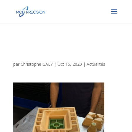
Injection de moules
imprimés
par
Christophe GALY
|
Oct 15, 2020
|
Actualités
Aprè
s un
pre
mier
déve
lopp
eme