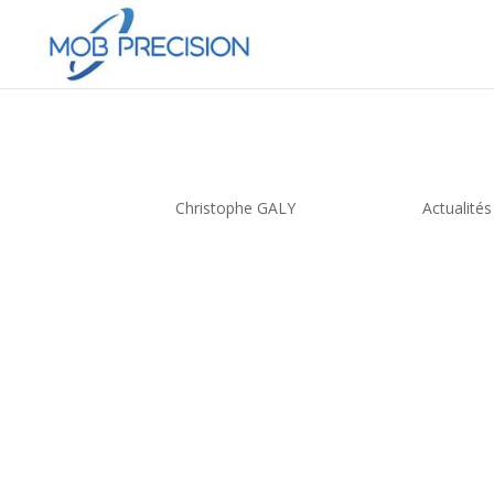
Moules et Outillages
par
Christophe GALY
|
Oct 29, 2020
|
Actualités
[cs_content][cs_element_section _id=”1″ ][cs_el
[cs_element_text _id=”4″ ][cs_element_gap _id=”
[/cs_element_layout_row][/cs_element_section][