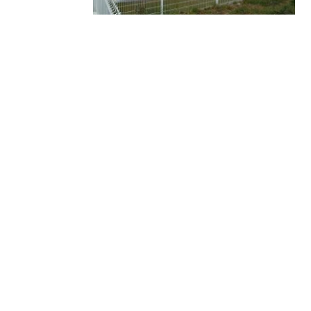
1
le discours du président, Jean PATENET – où s
les personnes qui ont contribué pierre après pie
sont évoquées les perspectives de développement
intervention fort appréciée de M. le sous-préfet
WINCKLER, avant l’ouverture officielle de l’entre
C’est alors dans une ambiance chaleureuse et dé
faire découvrir son univers.