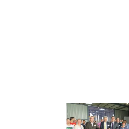
in 2016
ept mois se sont écoulés depuis notre déménagement, les machines
rouvé leur place, les hommes ont pris leurs marques. Il était temps d
enser à faire partager notre enthousiasme en inaugurant les nouvea
ocaux.
oute l’équipe s’est mobilisée
our cet événement et près de
50 personnes ont répondu
résent à notre invitation.