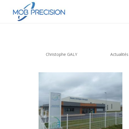
Inauguration du 10 ju
par
Christophe GALY
|
Juin 11, 2016
|
Actualités
S
t
p
l
T
p
1
p