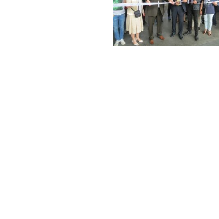
6h30, le protocole est lancé avec
ont notamment remerciées toutes
rre à cette réussite, de même que
 et l’envie d’avancer – puis une
 de Chalon-sur-Saône, Jehan-Eric
prise avec le coupé du ruban.
contractée que la visite s’est déroulée, moment convivial où chacun 