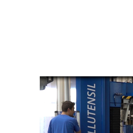
Cette presse est dorénavant utilisée avant chaque
complément du contrôle dimensionnel, fait partie
Avec ce nouvel investissement, Moules et Outil
utilisation et une qualité optimisées de sa produ
Quelques chiffres :
Dimensions maximales : 1200*1000*1200m
Pression de fermeture : 50 tonnes
Capacité d’injection : 15 litres à 25 bars max