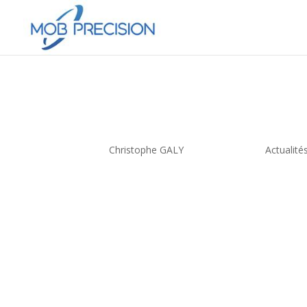
Moules et Outillages 
nouvelle presse !
par
Christophe GALY
|
Nov 10, 2019
|
Actualité
Depuis le mois de mai 2019, Moules et Outillages
d’outillages pour la fonderie cire perdue, est éq
qualité de fermeture de nos moules dans les mei
De plus, notre volonté étant de répondre au mie
système d’injection de cire qui nous permet de 
injectés.