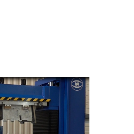
 expédition de moule (dans la limite des capacités de celle-ci) et, en
 intégrante du processus de libération de nos produits.
lages de Bourgogne se met davantage au service de ses clients pour 
ction.
m
imum