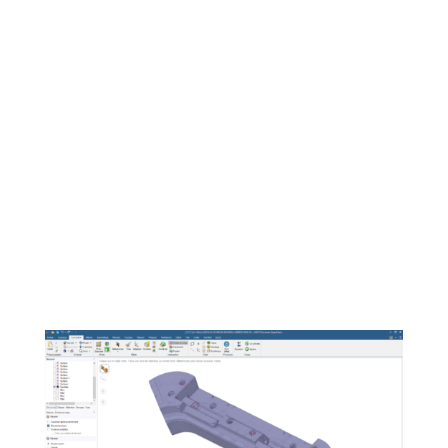
The service provided by « Moules et Outillages de
Bourgogne » was:
Create the mesh of the room using our
Gom ATOS
II Triple scan system
.
From this mesh, reconstruct an exploitable 3D file
using our latest acquisition, the
CAD software
Spaceclaim
The file was then delivered to the customer in STEP
format from which he was able to make the necessary
changes.