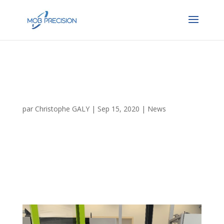
Reverse engineering: a
concrete example!
par
Christophe GALY
|
Sep 15, 2020
|
News
« Moules et Outillages de Bourgogne » company,
specializing in the design of tools for the investment
casting, provides its customers with its skills and
equipment to offer reverse engineering operations.
A concrete example ?